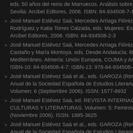
eds. 50 años del reino de Marruecos. Análisis sobre
Sevilla: Arcibel Editores, 2006. ISBN: 84-934508-7-
José Manuel Estévez Saá, Mercedes Arriaga Flóre
Rodríguez y Katia Torres Calzada, eds. Mujeres: Esp
Arcibel Editores, 2006. ISBN: 84-934508-2-3
José Manuel Estévez Saá, Mercedes Arriaga Flórez
Castaño y María Montoya, eds. Desde Andalucía: lit
Mediterráneo. Almería: Unión Europea, COJMA y Arc
ISBN-10: 84-934508-4-7; ISBN-13: 978-84-934508-
José Manuel Estévez Saá et al., eds. GAROZA (Revi
Anual de la Sociedad Española de Estudios Literari
Volumen: 6 (Septiembre 2006). ISSN: 1577-8932
José Manuel Estévez Saá, ed. REVISTA INTERN
CULTURAS Y LITERATURAS. Volumen: 5: Feminismo
(Noviembre 2006). ISSN: 1885-3625
José Manuel Estévez Saá et al., eds. GAROZA (Revi
Anual de la Sociedad Española de Estudios Literari