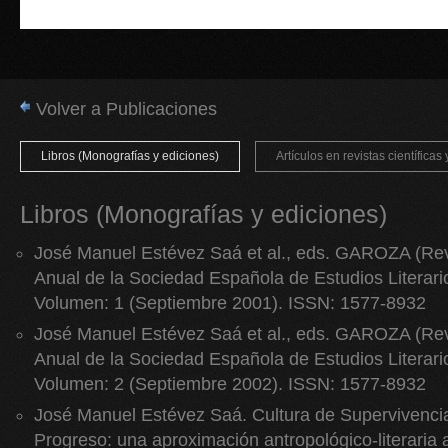
Volver a Publicaciones
Libros (Monografías y ediciones)
Artículos en revistas científicas 
Libros (Monografías y ediciones)
José Manuel Estévez Saá et al., eds. GAROZA (Revi
Anual de la Sociedad Española de Estudios Literari
Volumen: 1 (Septiembre 2001). ISSN: 1577-8932
José Manuel Estévez Saá et al., eds. GAROZA (Revi
Anual de la Sociedad Española de Estudios Literari
Volumen: 2 (Septiembre 2002). ISSN: 1577-8932
José Manuel Estévez Saá. Cultura de Supervivencia
Progreso: una aproximación antropológico-literaria a 