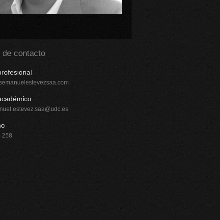
 de contacto
profesional
osemanuelestevezsaa.com
académico
nuel.estevez.saa@udc.es
no
 258