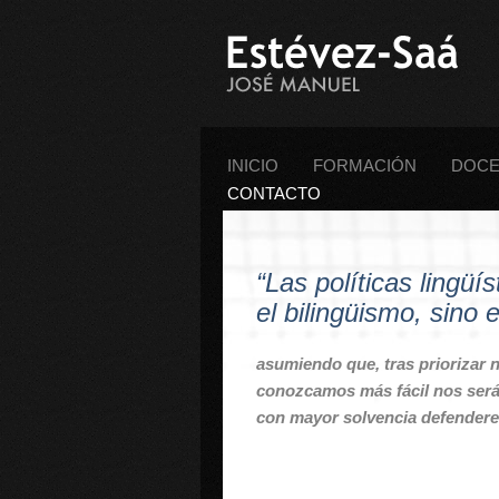
INICIO
FORMACIÓN
DOCE
CONTACTO
“Las políticas lingüí
el bilingüismo, sino e
asumiendo que, tras priorizar 
conozcamos más fácil nos será r
con mayor solvencia defendere