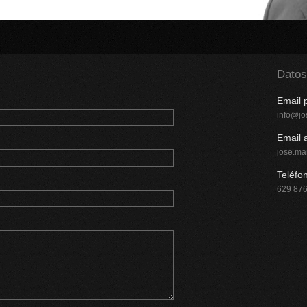
Datos
Email 
info@j
Email 
jose.ma
Teléfo
629 876